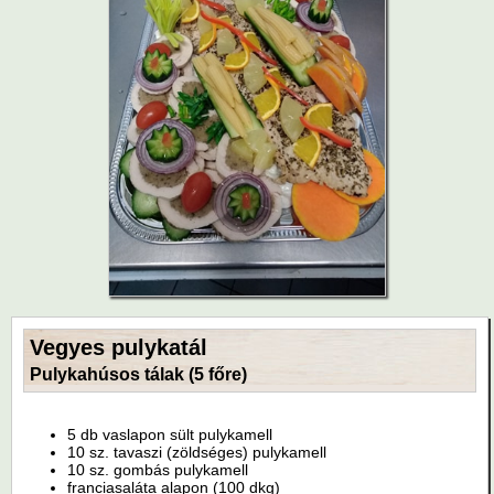
Vegyes pulykatál
Pulykahúsos tálak (5 főre)
5 db vaslapon sült pulykamell
10 sz. tavaszi (zöldséges) pulykamell
10 sz. gombás pulykamell
franciasaláta alapon (100 dkg)