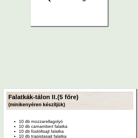
Falatkák-tálon II.(5 főre)
(minikenyéren készítjük)
10 db mozzarellagolyó
10 db camambert falatka
10 db füstöltsajt falatka
10 db trapistasajt falatka